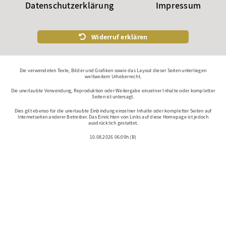
Datenschutzerklärung
Impressum
Widerruf erklären
Die verwendeten Texte, Bilder und Grafiken sowie das Layout dieser Seiten unterliegen
weltweitem Urheberrecht.
Die unerlaubte Verwendung, Reproduktion oder Weitergabe einzelner Inhalte oder kompletter
Seiten ist untersagt.
Dies gilt ebenso für die unerlaubte Einbindung einzelner Inhalte oder kompletter Seiten auf
Internetseiten anderer Betreiber. Das Einrichten von Links auf diese Homepage ist jedoch
ausdrücklich gestattet.
10.08.2026 06:09h (B)